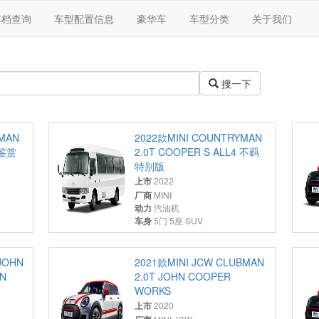
车档查询
车型配置信息
豪华车
车型分类
关于我们
搜一下
YMAN
2022款MINI COUNTRYMAN
 鉴赏
2.0T COOPER S ALL4 不羁
特别版
上市
2022
厂商
MINI
动力
汽油机
车身
5门 5座 SUV
 JOHN
2021款MINI JCW CLUBMAN
IN
2.0T JOHN COOPER
WORKS
上市
2020