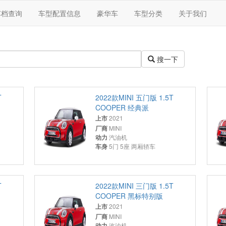
车档查询
车型配置信息
豪华车
车型分类
关于我们
搜一下
T
2022款MINI 五门版 1.5T
COOPER 经典派
上市
2021
厂商
MINI
动力
汽油机
车身
5门 5座 两厢轿车
T
2022款MINI 三门版 1.5T
COOPER 黑标特别版
上市
2021
厂商
MINI
动力
汽油机